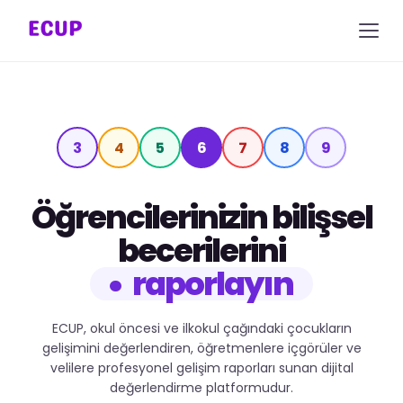
3
4
5
6
7
8
9
Öğrencilerinizin bilişsel
becerilerini
raporlayın
ECUP, okul öncesi ve ilkokul çağındaki çocukların
gelişimini değerlendiren, öğretmenlere içgörüler ve
velilere profesyonel gelişim raporları sunan dijital
değerlendirme platformudur.