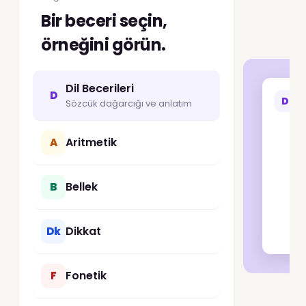
Bir beceri seçin,
örneğini görün.
Dil Becerileri
D
D
D
Sözcük dağarcığı ve anlatım
Aritmetik
A
Bellek
B
Dikkat
Dk
Fonetik
F