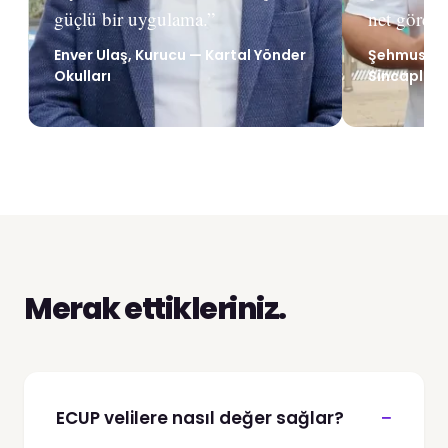
güçlü bir uygulama.”
net görebi
Enver Ulaş, Kurucu — Kartal Yönder
Şehmus Nas
Okulları
Sincaplar 
Merak ettikleriniz.
−
ECUP velilere nasıl değer sağlar?