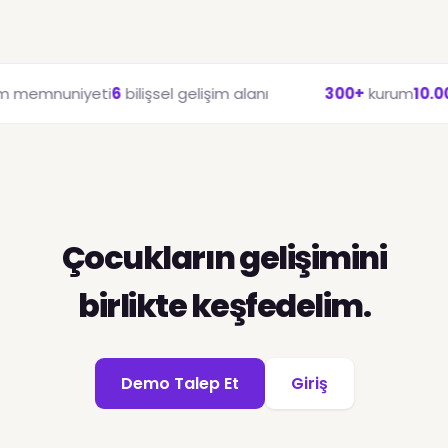
niyeti
6
bilişsel gelişim alanı
300+
kurum
10.000+
öğr
Çocukların gelişimini
birlikte keşfedelim.
Demo Talep Et
Giriş